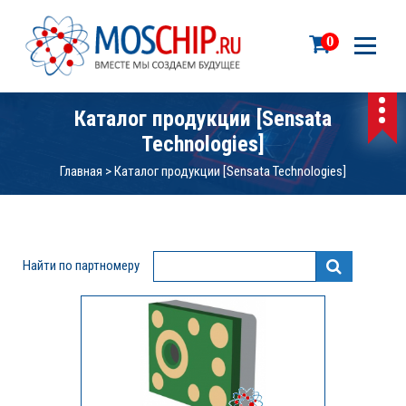
П
е
0
р
е
й
т
Каталог продукции [Sensata
и
Technologies]
к
с
Главная
>
Каталог продукции [Sensata Technologies]
о
д
е
р
Найти по партномеру
ж
и
м
о
м
у