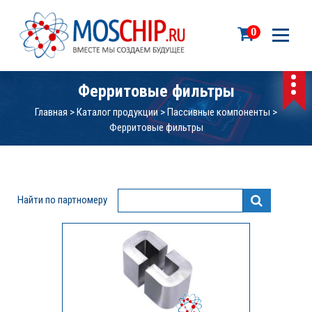
П
е
0
р
е
й
т
Ферритовые фильтры
и
Главная
>
Каталог продукции
>
Пассивные компоненты
>
к
Ферритовые фильтры
с
о
д
е
р
Найти по партномеру
ж
и
м
о
м
у