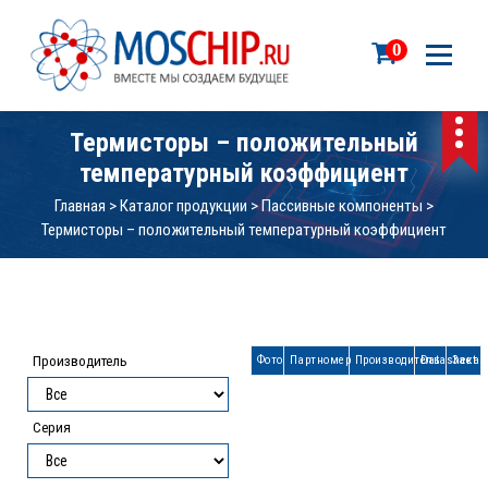
П
е
0
р
е
й
т
Термисторы – положительный
и
температурный коэффициент
к
с
Главная
>
Каталог продукции
>
Пассивные компоненты
>
о
Термисторы – положительный температурный коэффициент
д
е
р
ж
и
Производитель
Фото
Партномер
Производитель
Datasheet
Заказ
м
о
м
Серия
у